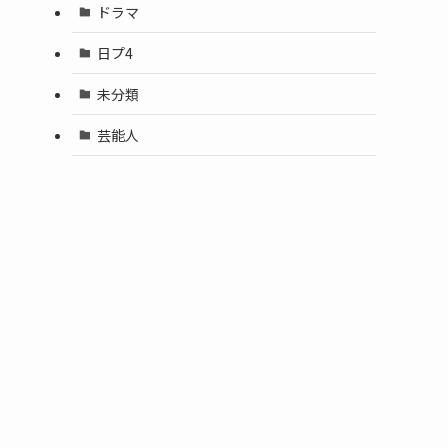
ドラマ
日プ4
未分類
芸能人