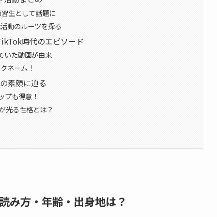
界」練習生として話題に
芸能活動のルーツを探る
kTok時代のエピソード
っていた動画が由来
ックネーム！
利の素顔に迫る
ップも得意！
質が光る性格とは？
読み方・年齢・出身地は？