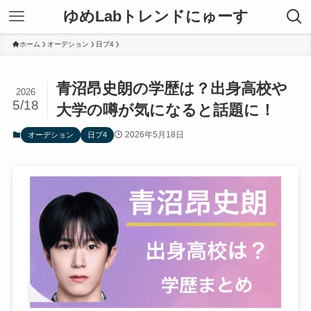
ゆめLabトレンドにゅーす
ホーム
オーデション
日プ4
青沼昂史朗の学歴は？出身高校や
2026
5/18
大学の噂が気になると話題に！
2026年5月18日
オーデション
日プ4