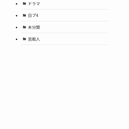
ドラマ
日プ4
未分類
芸能人